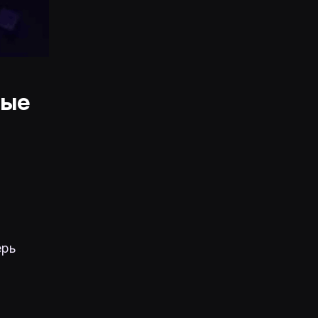
ные
ерь