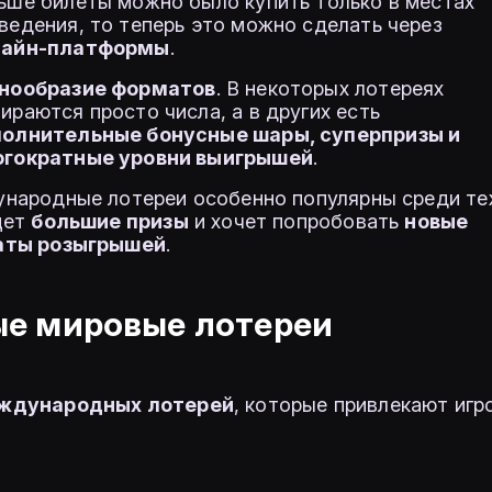
ьше билеты можно было купить только в местах
ведения, то теперь это можно сделать через
лайн-платформы
.
нообразие форматов
. В некоторых лотереях
ираются просто числа, а в других есть
олнительные бонусные шары, суперпризы и
гократные уровни выигрышей
.
народные лотереи особенно популярны среди те
щет
большие призы
и хочет попробовать
новые
ты розыгрышей
.
е мировые лотереи
еждународных лотерей
, которые привлекают игр