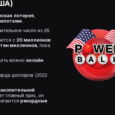
США)
нская лотерея
,
екпотами
.
нительное число из 26.
ается с
20 миллионов
отен миллионов
, пока
овать можно
онлайн
иарда долларов (2022
накопительной
т главный приз, он
тигаются
рекордные