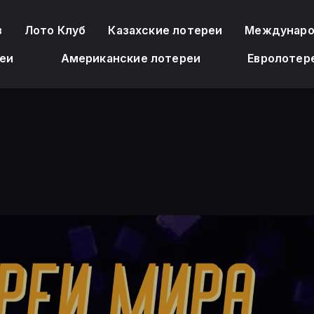
з
Лото Клуб
Казахские лотереи
Междунаро
еи
Американские лотереи
Евролотер