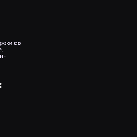
гроки
со
е,
н-
:
х