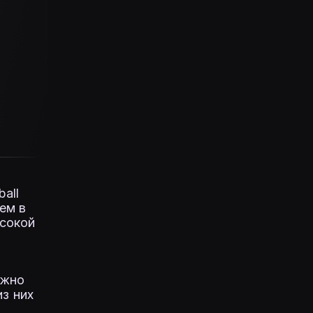
ball
ем в
ысокой
ожно
из них