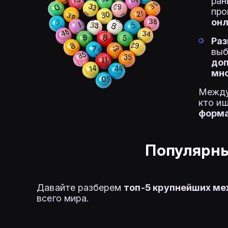
ран
про
он
Раз
выб
доп
мно
Между
кто и
форма
Популярны
Давайте разберем
топ-5 крупнейших м
всего мира.