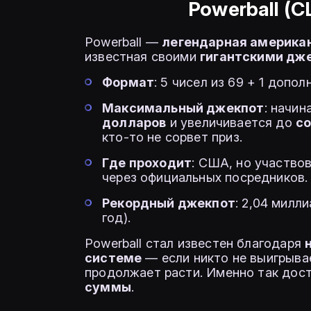
Powerball (
Powerball —
легендарная америка
известная своими
гигантскими дж
Формат
: 5 чисел из 69 + 1 допол
Максимальный джекпот
: начин
долларов
и увеличивается до
с
кто-то не сорвет приз.
Где проходит
: США, но участв
через официальных посредников.
Рекордный джекпот
: 2,04 милл
год).
Powerball стал известен благодаря
системе
— если никто не выигрывае
продолжает расти. Именно так дос
суммы
.