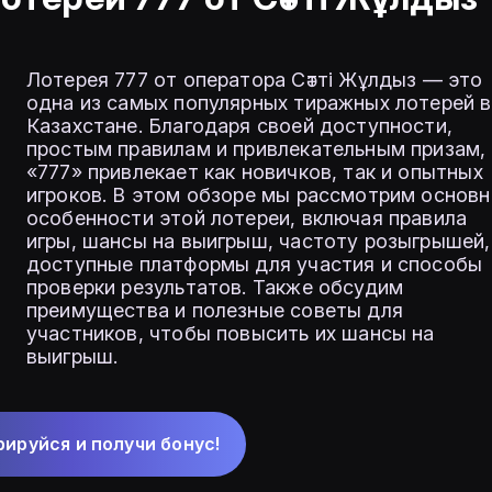
Лотерея 777 от оператора Сәтті Жұлдыз — это
одна из самых популярных тиражных лотерей в
Казахстане. Благодаря своей доступности,
простым правилам и привлекательным призам,
«777» привлекает как новичков, так и опытных
игроков. В этом обзоре мы рассмотрим основ
особенности этой лотереи, включая правила
игры, шансы на выигрыш, частоту розыгрышей,
доступные платформы для участия и способы
проверки результатов. Также обсудим
преимущества и полезные советы для
участников, чтобы повысить их шансы на
выигрыш.
рируйся и получи бонус!