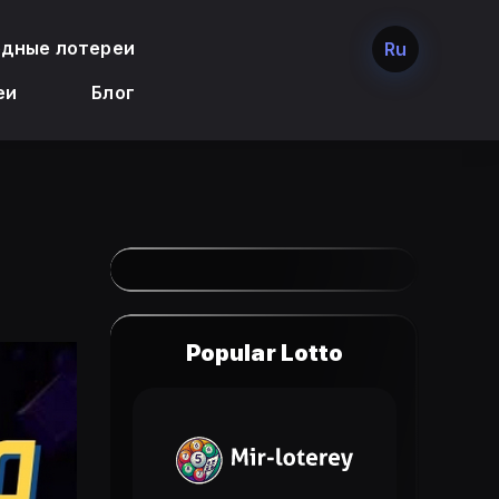
дные лотереи
Ru
еи
Блог
Popular Lotto