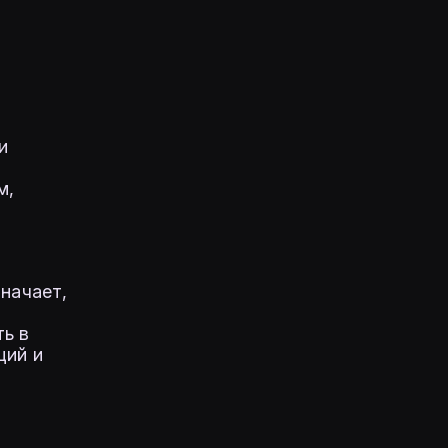
и
м,
начает,
ть в
ций и