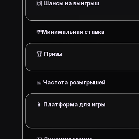
🙌
Шансы на выигрыш
💸
Минимальная ставка
🏆
Призы
📅
Частота розыгрышей
📱
Платформа для игры