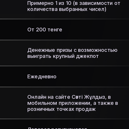
Примерно 1 из 10 (в зависимости от
количества выбранных чисел)
От 200 тенге
Денежные призы с возможностью
выиграть крупный джекпот
Ежедневно
Онлайн на сайте Сәтті Жұлдыз, в
мобильном приложении, а также в
розничных точках продаж