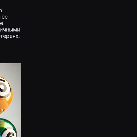
о
нее
е
мичными
тереях,