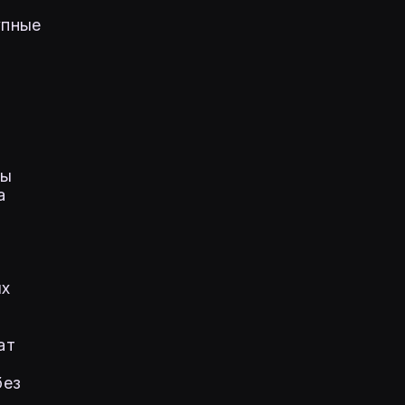
упные
бы
а
ых
ат
без