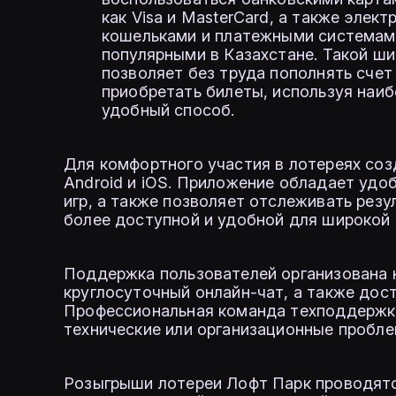
как Visa и MasterCard, а также элек
кошельками и платежными системам
популярными в Казахстане. Такой ш
позволяет без труда пополнять счет
приобретать билеты, используя наи
удобный способ.
Для комфортного участия в лотереях со
Android и iOS. Приложение обладает удо
игр, а также позволяет отслеживать резу
более доступной и удобной для широкой 
Поддержка пользователей организована н
круглосуточный онлайн-чат, а также дос
Профессиональная команда техподдержки
технические или организационные пробле
Розыгрыши лотереи Лофт Парк проводятся