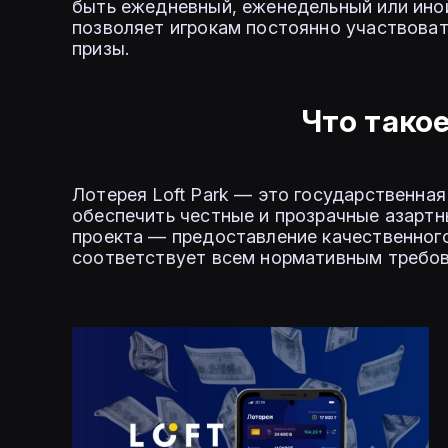
быть ежедневный, еженедельный или иной
позволяет игрокам постоянно участвоват
призы.
Что такое
Лотерея Loft Park — это государственная
обеспечить честные и прозрачные азартн
проекта — предоставление качественного
соответствует всем нормативным требов