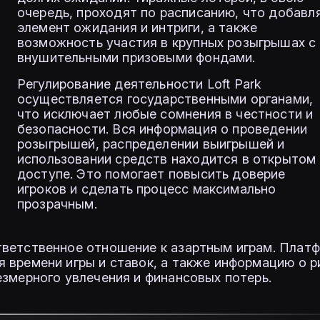
очередь, проходят по расписанию, что добавл
элемент ожидания и интриги, а также
возможность участия в крупных розыгрышах с
внушительными призовыми фондами.
Регулирование деятельности Loft Park
осуществляется государственными органами,
что исключает любые сомнения в честности и
безопасности. Вся информация о проведении
розыгрышей, распределении выигрышей и
использовании средств находится в открытом
доступе. Это помогает повысить доверие
игроков и сделать процесс максимально
прозрачным.
тветственное отношение к азартным играм. Плат
 времени игры и ставок, а также информацию о р
езмерного увлечения и финансовых потерь.