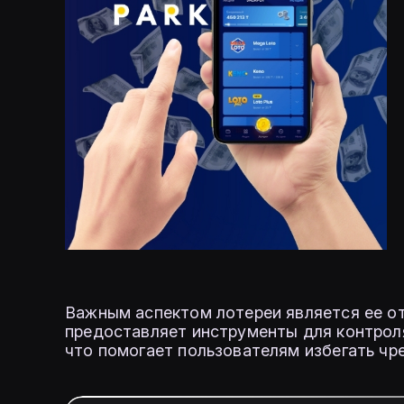
Важным аспектом лотереи является ее о
предоставляет инструменты для контроля
что помогает пользователям избегать чр