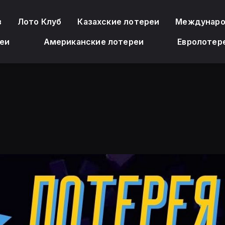
з
Лото Клуб
Казахские лотереи
Междунаро
еи
Американские лотереи
Евролотер