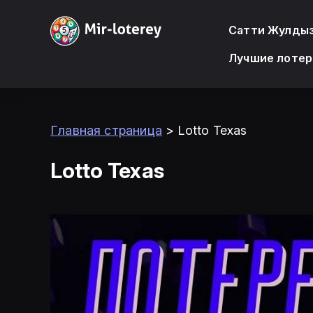
Сатти Жулды
Лучшие лотер
Главная страница
>
Lotto Texas
Lotto Texas