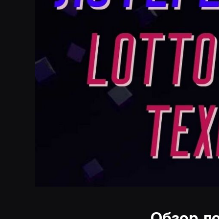
Обзор ло