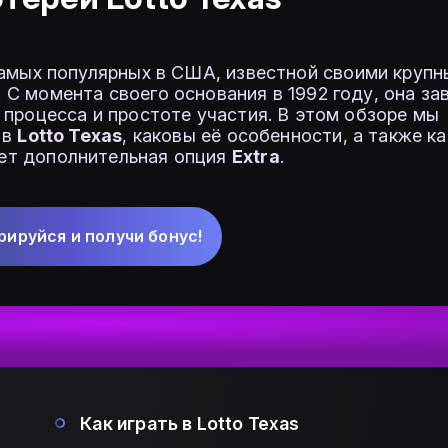
амых популярных в США, известной своими круп
С момента своего основания в 1992 году, она за
 процесса и простоте участия. В этом обзоре мы
 в
Lotto Texas
, каковы её особенности, а также к
ет дополнительная опция
Extra
.
рируйся и получи бонус!
Как играть в Lotto Texas