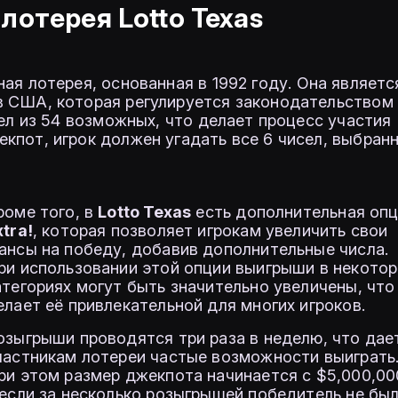
 лотерея Lotto Texas
ая лотерея, основанная в 1992 году. Она являетс
в США, которая регулируется законодательством
сел из 54 возможных, что делает процесс участия
кпот, игрок должен угадать все 6 чисел, выбран
роме того, в
Lotto Texas
есть дополнительная оп
xtra!
, которая позволяет игрокам увеличить свои
ансы на победу, добавив дополнительные числа.
ри использовании этой опции выигрыши в некото
атегориях могут быть значительно увеличены, что
елает её привлекательной для многих игроков.
озыгрыши проводятся три раза в неделю, что дае
частникам лотереи частые возможности выиграть
ри этом размер джекпота начинается с $5,000,00
 если за несколько розыгрышей победитель не бы