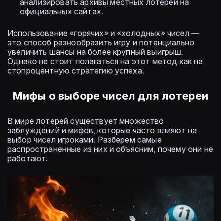
анализировать архивы местных лотерей на
официальных сайтах.
Использование «горячих» и «холодных» чисел —
это способ разнообразить игру и потенциально
увеличить шансы на более крупный выигрыш.
Однако не стоит полагаться на этот метод как на
стопроцентную стратегию успеха.
Мифы о выборе чисел для лотереи
В мире лотерей существует множество
заблуждений и мифов, которые часто влияют на
выбор чисел игроками. Разберем самые
распространенные из них и объясним, почему они не
работают.