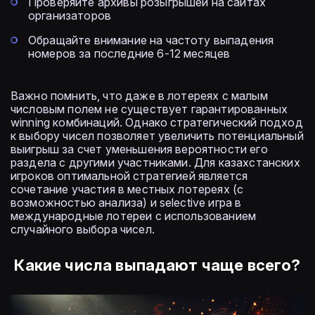
Проверяйте архивы розыгрышей на сайтах
организаторов
Обращайте внимание на частоту выпадения
номеров за последние 6-12 месяцев
Важно помнить, что даже в лотереях с малым
числовым полем не существует гарантированных
winning комбинаций. Однако стратегический подход
к выбору чисел позволяет увеличить потенциальный
выигрыш за счет уменьшения вероятности его
раздела с другими участниками. Для казахстанских
игроков оптимальной стратегией является
сочетание участия в местных лотереях (с
возможностью анализа) и selective игра в
международные лотереи с использованием
случайного выбора чисел.
Какие числа выпадают чаще всего?