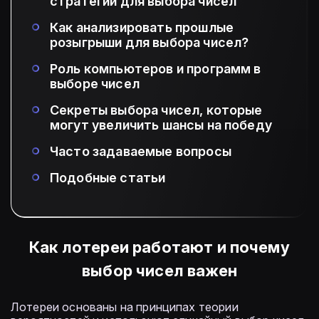
стратегий для выбора чисел
Как анализировать прошлые
розыгрыши для выбора чисел?
Роль компьютеров и программ в
выборе чисел
Секреты выбора чисел, которые
могут увеличить шансы на победу
Часто задаваемые вопросы
Подобные статьи
Как лотереи работают и почему
выбор чисел важен
Лотереи основаны на принципах теории