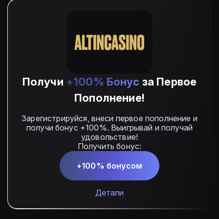
Получи
+100% Бонус
за Первое
Пополнение!
Зарегистрируйся, внеси первое пополнение и
получи бонус +100%. Выигрывай и получай
удовольствие!
Получить бонус:
+100% бонусом
Детали