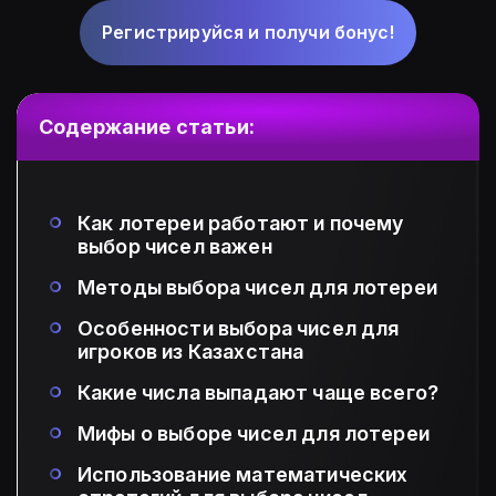
Регистрируйся и получи бонус!
Содержание статьи:
Как лотереи работают и почему
выбор чисел важен
Методы выбора чисел для лотереи
Особенности выбора чисел для
игроков из Казахстана
Какие числа выпадают чаще всего?
Мифы о выборе чисел для лотереи
Использование математических