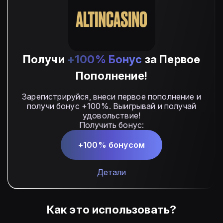
Получи
+100% Бонус
за Первое
Пополнение!
Зарегистрируйся, внеси первое пополнение и
получи бонус +100%. Выигрывай и получай
удовольствие!
Получить бонус:
+100% бонусом
Детали
Как это использовать?