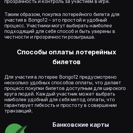
прозрачность и контроль за участием в игре.
Таким образом, покупка лотерейного билета для
участия в Bongo12 – это простой и удобный
процесс. Участники могут выбирать наиболее
подходящий для себя способ и быть уверены в
честности и прозрачности розыгрыша.
Способы оплаты лотерейных
билетов
Для участия в лотерее Bongo12 предусмотрено
несколько удобных способов оплаты, что делает
процесс покупки билетов доступным для широкого
круга людей. Каждый участник может выбрать
наиболее удобный для себя метод оплаты, что
гарантирует гибкость и простоту в совершении
транзакций.
Банковские карты