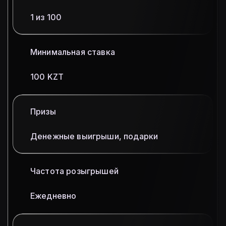
1 из 100
Минимальная ставка
100 KZT
Призы
Денежные выигрыши, подарки
Частота розыгрышей
Ежедневно