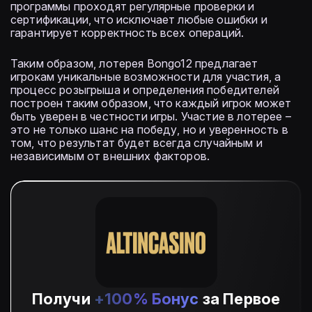
программы проходят регулярные проверки и
сертификации, что исключает любые ошибки и
гарантирует корректность всех операций.
Таким образом, лотерея Bongo12 предлагает
игрокам уникальные возможности для участия, а
процесс розыгрыша и определения победителей
построен таким образом, что каждый игрок может
быть уверен в честности игры. Участие в лотерее –
это не только шанс на победу, но и уверенность в
том, что результат будет всегда случайным и
независимым от внешних факторов.
Получи
+100% Бонус
за Первое