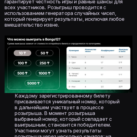
гарантирует честность игры и равные шансы для
всех участников. Розыгрыш проводится с
использованием генератора случайных чисел,
который генерирует результаты, исключая любое
вмешательство извне.
Каждому зарегистрированному билету
присваивается уникальный номер, который
в дальнейшем участвует в процессе
розыгрыша. В момент розыгрыша
выбранный номер, который совпадает с
выигрышным, становится победителем.
Участники могут узнать результаты
розыгрыша через несколько каналов: на