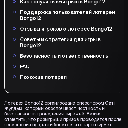
Как получить выигрыш в Bongo12
Поддержка пользователей лотереи
Bongo12
Отзывы игроков о лотерее Bongo12
Советы и стратегии для игры в
Bongo12
Безопасность и ответственность
FAQ
Похожие лотереи
Лотерея Bongo12 организована оператором Сәтті
Жұлдыз, который обеспечивает честность и
безопасность проведения тиражей. Важно
отметить, что розыгрыши призов проводятся после
завершения продажи билетов, что гарантирует