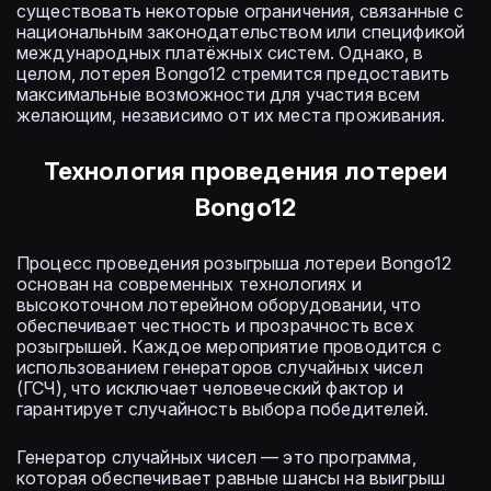
существовать некоторые ограничения, связанные с
национальным законодательством или спецификой
международных платёжных систем. Однако, в
целом, лотерея Bongo12 стремится предоставить
максимальные возможности для участия всем
желающим, независимо от их места проживания.
Технология проведения лотереи
Bongo12
Процесс проведения розыгрыша лотереи Bongo12
основан на современных технологиях и
высокоточном лотерейном оборудовании, что
обеспечивает честность и прозрачность всех
розыгрышей. Каждое мероприятие проводится с
использованием генераторов случайных чисел
(ГСЧ), что исключает человеческий фактор и
гарантирует случайность выбора победителей.
Генератор случайных чисел — это программа,
которая обеспечивает равные шансы на выигрыш