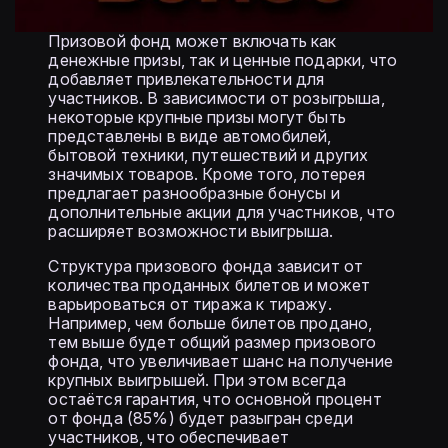
Призовой фонд может включать как
денежные призы, так и ценные подарки, что
добавляет привлекательности для
участников. В зависимости от розыгрыша,
некоторые крупные призы могут быть
представлены в виде автомобилей,
бытовой техники, путешествий и других
значимых товаров. Кроме того, лотерея
предлагает разнообразные бонусы и
дополнительные акции для участников, что
расширяет возможности выигрыша.
Структура призового фонда зависит от
количества проданных билетов и может
варьироваться от тиража к тиражу.
Например, чем больше билетов продано,
тем выше будет общий размер призового
фонда, что увеличивает шанс на получение
крупных выигрышей. При этом всегда
остаётся гарантия, что основной процент
от фонда (85%) будет разыгран среди
участников, что обеспечивает