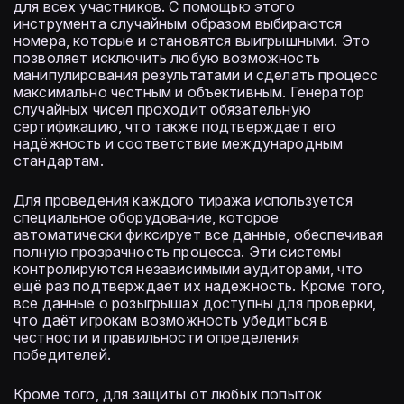
для всех участников. С помощью этого
инструмента случайным образом выбираются
номера, которые и становятся выигрышными. Это
позволяет исключить любую возможность
манипулирования результатами и сделать процесс
максимально честным и объективным. Генератор
случайных чисел проходит обязательную
сертификацию, что также подтверждает его
надёжность и соответствие международным
стандартам.
Для проведения каждого тиража используется
специальное оборудование, которое
автоматически фиксирует все данные, обеспечивая
полную прозрачность процесса. Эти системы
контролируются независимыми аудиторами, что
ещё раз подтверждает их надежность. Кроме того,
все данные о розыгрышах доступны для проверки,
что даёт игрокам возможность убедиться в
честности и правильности определения
победителей.
Кроме того, для защиты от любых попыток