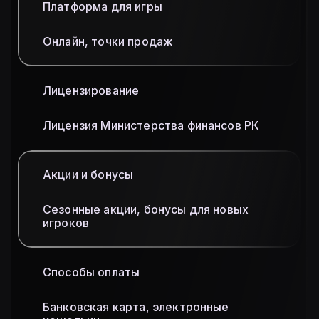
Платформа для игры
Онлайн, точки продаж
Лицензирование
Лицензия Министерства финансов РК
Акции и бонусы
Сезонные акции, бонусы для новых
игроков
Способы оплаты
Банковская карта, электронные