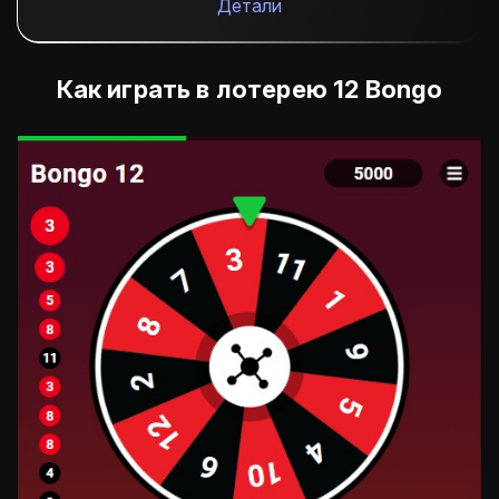
Детали
Как играть в лотерею 12 Bongo