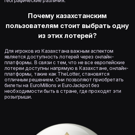
географические различия.
Почему казахстанским
пользователям стоит выбрать одну
из этих лотерей?
Для игроков из Казахстана важным аспектом
является доступность лотерей через онлайн-
платформы. В связи с тем, что не все европейские
лотереи доступны напрямую в Казахстане, онлайн-
платформы, такие как TheLotter, становятся
отличным решением. Они позволяют приобретать
билеты на EuroMillions и EuroJackpot без
необходимости быть в стране, где проходят эти
розыгрыши.