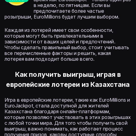
в неделю, по пятницам. Если вы
предпочитаете более частые
розыгрыши, EuroMillions будет лучшим выбором.
Каждая из лотерей имеет свои особенности,
которые могут быть привлекательными в
зависимости от ваших целей и предпочтений.
Чтобы сделать правильный выбор, стоит учитывать
все перечисленные факторы и решить, какая
лотерея вам подходит больше всего.
Как получить выигрыш, играя в
европейские лотереи из Казахстана
Игра в европейские лотереи, такие как EuroMillions и
EuroJackpot, стала доступной для жителей
Казахстана благодаря онлайн-платформам,
которые позволяют участвовать в этих розыгрышах
с любой точки мира. Для того чтобы получить свой
выигрыш, важно понимать, как работает процесс
получения призов, каковы доступные способы