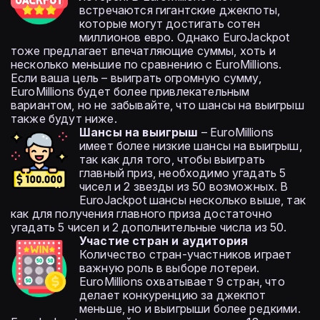
встречаются гигантские джекпоты,
которые могут достигать сотен
миллионов евро. Однако EuroJackpot
тоже предлагает впечатляющие суммы, хоть и
несколько меньшие по сравнению с EuroMillions.
Если ваша цель – выиграть огромную сумму,
EuroMillions будет более привлекательным
вариантом, но не забывайте, что шансы на выигрыш
также будут ниже.
Шансы на выигрыш
– EuroMillions
имеет более низкие шансы на выигрыш,
так как для того, чтобы выиграть
главный приз, необходимо угадать 5
чисел и 2 звезды из 50 возможных. В
EuroJackpot шансы несколько выше, так
как для получения главного приза достаточно
угадать 5 чисел и 2 дополнительные числа из 50.
Участие стран и аудитория
Количество стран-участников играет
важную роль в выборе лотереи.
EuroMillions охватывает 9 стран, что
делает конкуренцию за джекпот
меньше, но и выигрыши более редкими.