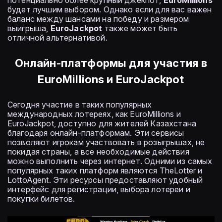
будет лучшим выбором. Однако если для вас важен
баланс между шансами на победу и размером
выигрыша,
EuroJackpot
также может быть
отличной альтернативой.
Онлайн-платформы для участия в
EuroMillions и EuroJackpot
Сегодня участие в таких популярных
международных лотереях, как EuroMillions и
EuroJackpot, доступно для жителей Казахстана
благодаря онлайн-платформам. Эти сервисы
позволяют игрокам участвовать в розыгрышах, не
покидая страны, а все необходимые действия
можно выполнить через интернет. Одними из самых
популярных таких платформ являются TheLotter и
LottoAgent. Эти ресурсы предоставляют удобный
интерфейс для регистрации, выбора лотереи и
покупки билетов.