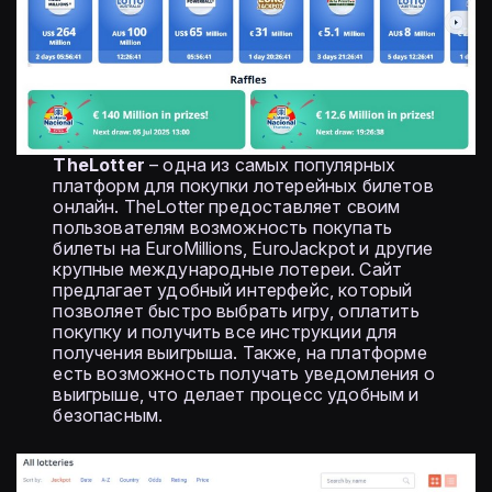
TheLotter
– одна из самых популярных
платформ для покупки лотерейных билетов
онлайн. TheLotter предоставляет своим
пользователям возможность покупать
билеты на EuroMillions, EuroJackpot и другие
крупные международные лотереи. Сайт
предлагает удобный интерфейс, который
позволяет быстро выбрать игру, оплатить
покупку и получить все инструкции для
получения выигрыша. Также, на платформе
есть возможность получать уведомления о
выигрыше, что делает процесс удобным и
безопасным.