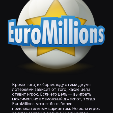
Кроме того, выбор между этими двумя
лотереями зависит от того, какие цели
ставит игрок. Если его цель — выиграть
максимально возможный джекпот, тогда
EuroMillions может быть более
привлекательным вариантом. Но если игрок