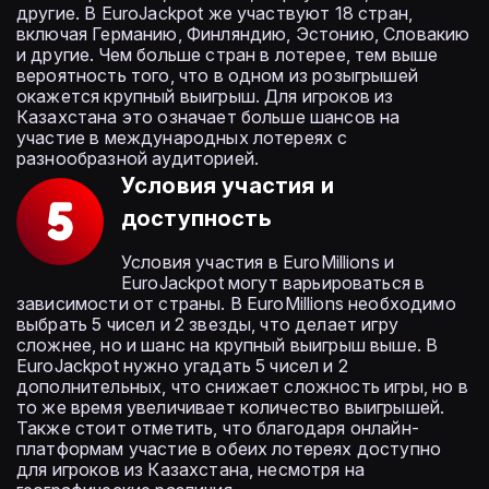
другие. В EuroJackpot же участвуют 18 стран,
включая Германию, Финляндию, Эстонию, Словакию
и другие. Чем больше стран в лотерее, тем выше
вероятность того, что в одном из розыгрышей
окажется крупный выигрыш. Для игроков из
Казахстана это означает больше шансов на
участие в международных лотереях с
разнообразной аудиторией.
Условия участия и
доступность
Условия участия в EuroMillions и
EuroJackpot могут варьироваться в
зависимости от страны. В EuroMillions необходимо
выбрать 5 чисел и 2 звезды, что делает игру
сложнее, но и шанс на крупный выигрыш выше. В
EuroJackpot нужно угадать 5 чисел и 2
дополнительных, что снижает сложность игры, но в
то же время увеличивает количество выигрышей.
Также стоит отметить, что благодаря онлайн-
платформам участие в обеих лотереях доступно
для игроков из Казахстана, несмотря на