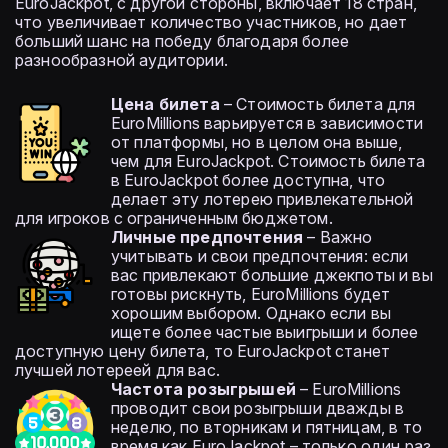
EuroJackpot, с другой стороны, включает 18 стран,
что увеличивает количество участников, но дает
больший шанс на победу благодаря более
разнообразной аудитории.
Цена билета
– Стоимость билета для
EuroMillions варьируется в зависимости
от платформы, но в целом она выше,
чем для EuroJackpot. Стоимость билета
в EuroJackpot более доступна, что
делает эту лотерею привлекательной
для игроков с ограниченным бюджетом.
Личные предпочтения
– Важно
учитывать и свои предпочтения: если
вас привлекают большие джекпоты и вы
готовы рискнуть, EuroMillions будет
хорошим выбором. Однако если вы
ищете более частые выигрыши и более
доступную цену билета, то EuroJackpot станет
лучшей лотереей для вас.
Частота розыгрышей
– EuroMillions
проводит свои розыгрыши дважды в
неделю, по вторникам и пятницам, в то
время как EuroJackpot – только один раз