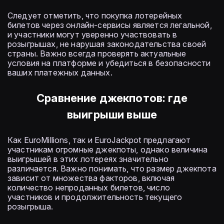
Следует отметить, что покупка лотерейных
билетов через онлайн-сервисы является легальной,
и участники могут уверенно участвовать в
розыгрышах, не нарушая законодательства своей
страны. Важно всегда проверять актуальные
условия на платформе и убедиться в безопасности
ваших платежных данных.
Сравнение джекпотов: где
выигрыши выше
Как EuroMillions, так и EuroJackpot предлагают
участникам огромные джекпоты, однако величина
выигрышей в этих лотереях значительно
различается. Важно понимать, что размер джекпота
зависит от множества факторов, включая
количество непроданных билетов, число
участников и продолжительность текущего
розыгрыша.