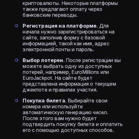
криптовалюты. Некоторые платформы
также предлагают оплату через
банковские переводы.
Регистрация на платформе
. Для
начала нужно зарегистрироваться на
сайте, заполнив форму с базовой
информацией, такой как имя, адрес
электронной почты и пароль.
Выбор лотереи
. После регистрации вы
можете выбрать одну из доступных
лотерей, например, EuroMillions или
EuroJackpot. На сайте будет
представлена информация о текущем
джекпоте и правилах участия.
Покупка билета
. Выбирайте свои
номера или используйте
автоматическую генерацию чисел.
После этого вам нужно будет
подтвердить покупку билета и оплатить
его с помощью доступных способов.