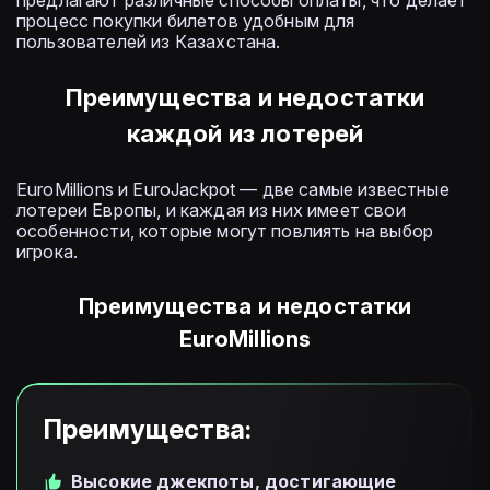
предлагают различные способы оплаты, что делает
процесс покупки билетов удобным для
пользователей из Казахстана.
Преимущества и недостатки
каждой из лотерей
EuroMillions и EuroJackpot — две самые известные
лотереи Европы, и каждая из них имеет свои
особенности, которые могут повлиять на выбор
игрока.
Преимущества и недостатки
EuroMillions
Преимущества:
Высокие джекпоты, достигающие