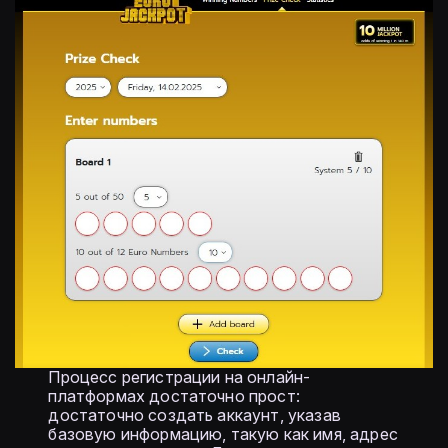
Процесс регистрации на онлайн-
платформах достаточно прост:
достаточно создать аккаунт, указав
базовую информацию, такую как имя, адрес