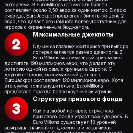
лотереями. В EuroMillions стоимость билета
составляет около 2,50 евро за один квиток. В свою
очередь, EuroJackpot предлагает билеты по цене 2
евро, что делает его немного более доступным для
игроков с ограниченным бюджетом.
Максимальные джекпоты
Одним из главных критериев при выборе
лотереи является размер джекпота. В
EuroMillions максимальный приз может
достигать 190 миллионов евро, что делает эту
лотерею одной из самых крупных в Европе. С
другой стороны, максимальный джекпот
EuroJackpot составляет 120 миллионов евро. Хотя
эта сумма тоже внушительна, EuroMillions
предлагает гораздо более крупные выигрыши.
Структура призового фонда
Как и в любой лотерее, структура
призового фонда играет важную роль. В
EuroMillions существует 13 уровней
выигрыша, начиная от джекпота и заканчивая