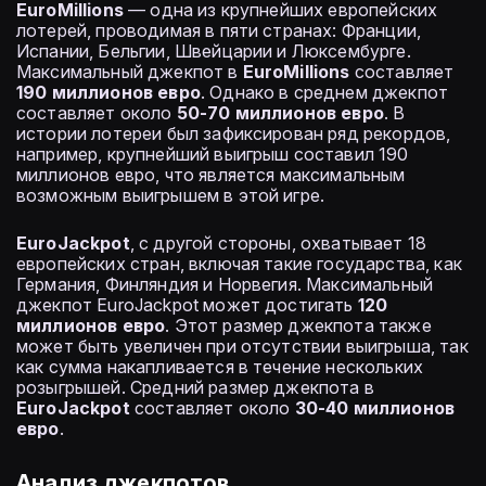
EuroMillions
— одна из крупнейших европейских
лотерей, проводимая в пяти странах: Франции,
Испании, Бельгии, Швейцарии и Люксембурге.
Максимальный джекпот в
EuroMillions
составляет
190 миллионов евро
. Однако в среднем джекпот
составляет около
50-70 миллионов евро
. В
истории лотереи был зафиксирован ряд рекордов,
например, крупнейший выигрыш составил 190
миллионов евро, что является максимальным
возможным выигрышем в этой игре.
EuroJackpot
, с другой стороны, охватывает 18
европейских стран, включая такие государства, как
Германия, Финляндия и Норвегия. Максимальный
джекпот EuroJackpot может достигать
120
миллионов евро
. Этот размер джекпота также
может быть увеличен при отсутствии выигрыша, так
как сумма накапливается в течение нескольких
розыгрышей. Средний размер джекпота в
EuroJackpot
составляет около
30-40 миллионов
евро
.
Анализ джекпотов