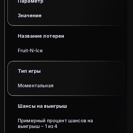
Параметр
Значение
Название лотереи
Fruit-N-Ice
Тип игры
Моментальная
Шансы на выигрыш
Примерный процент шансов на
выигрыш – 1 из 4