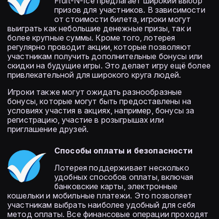
Fruit-N-Ice предлагает широкий выбор
призов для участников. В зависимости
от стоимости билета, игроки могут
выиграть как небольшие денежные призы, так и
более крупные суммы. Кроме того, лотерея
регулярно проводит акции, которые позволяют
участникам получить дополнительные бонусы или
скидки на будущие игры. Это делает игру ещё более
привлекательной для широкого круга людей.
Игроки также могут ожидать разнообразные
бонусы, которые могут быть предоставлены на
условиях участия в акциях, например, бонусы за
регистрацию, участие в розыгрышах или
приглашение друзей.
Способы оплаты и безопасности
Лотерея поддерживает несколько
удобных способов оплаты, включая
банковские карты, электронные
кошельки и мобильные платежи. Это позволяет
участникам выбрать наиболее удобный для себя
метод оплаты. Все финансовые операции проходят