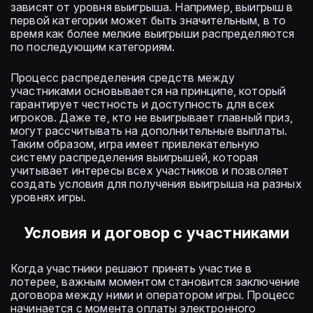
зависят от уровня выигрыша. Например, выигрыш в
первой категории может быть значительным, в то
время как более мелкие выигрыши распределяются
по последующим категориям.
Процесс распределения средств между
участниками основывается на принципе, который
гарантирует честность и доступность для всех
игроков. Даже те, кто не выигрывает главный приз,
могут рассчитывать на дополнительные выплаты.
Таким образом, игра имеет привлекательную
систему распределения выигрышей, которая
учитывает интересы всех участников и позволяет
создать условия для получения выигрыша на разных
уровнях игры.
Условия и договор с участниками
Когда участники решают принять участие в
лотерее, важным моментом становится заключение
договора между ними и оператором игры. Процесс
начинается с момента оплаты электронного