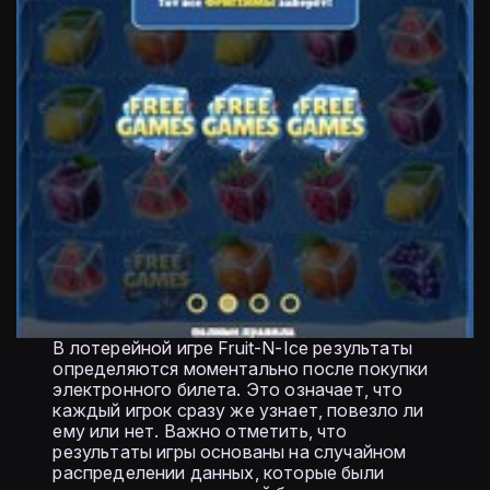
В лотерейной игре Fruit-N-Ice результаты
определяются моментально после покупки
электронного билета. Это означает, что
каждый игрок сразу же узнает, повезло ли
ему или нет. Важно отметить, что
результаты игры основаны на случайном
распределении данных, которые были