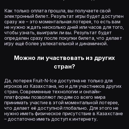
Как только оплата прошла, вы получаете свой
электронный билет. Результат игры будет доступен
сразу же – это моментальная лотерея, то есть вам
не нужно ждать несколько дней или часов для того,
чтобы узнать, выиграли ли вы. Результат будет
определен сразу после покупки билета, что делает
игру ещё более увлекательной и динамичной.
Можно ли участвовать из других
стран?
Да, лотерея Fruit-N-Ice доступна не только для
игроков из Казахстана, но и для участников других
стран. Современные технологии и онлайн-
платформы позволяют людям со всего мира
принимать участие в этой моментальной лотерее,
что делает её доступной глобально. Для этого не
нужно иметь физическое присутствие в Казахстане
– достаточно иметь доступ к интернету.