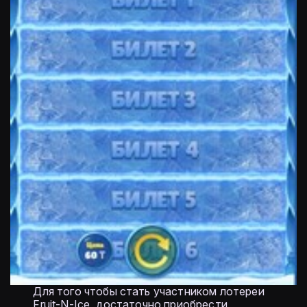
Для того чтобы стать участником лотереи
Fruit-N-Ice, достаточно приобрести