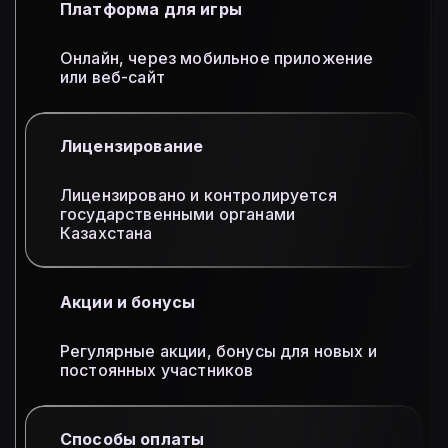
Платформа для игры
Онлайн, через мобильное приложение
или веб-сайт
Лицензирование
Лицензировано и контролируется
государственными органами
Казахстана
Акции и бонусы
Регулярные акции, бонусы для новых и
постоянных участников
Способы оплаты