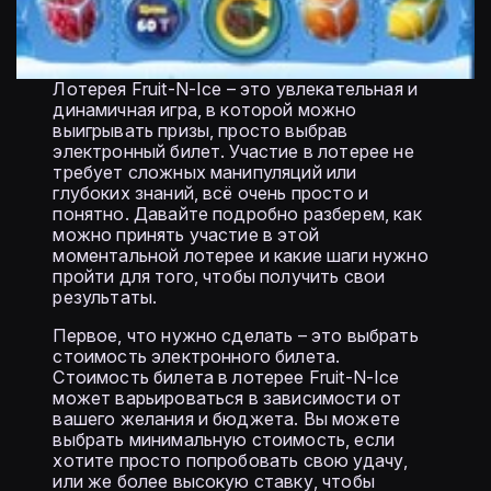
Лотерея Fruit-N-Ice – это увлекательная и
динамичная игра, в которой можно
выигрывать призы, просто выбрав
электронный билет. Участие в лотерее не
требует сложных манипуляций или
глубоких знаний, всё очень просто и
понятно. Давайте подробно разберем, как
можно принять участие в этой
моментальной лотерее и какие шаги нужно
пройти для того, чтобы получить свои
результаты.
Первое, что нужно сделать – это выбрать
стоимость электронного билета.
Стоимость билета в лотерее Fruit-N-Ice
может варьироваться в зависимости от
вашего желания и бюджета. Вы можете
выбрать минимальную стоимость, если
хотите просто попробовать свою удачу,
или же более высокую ставку, чтобы