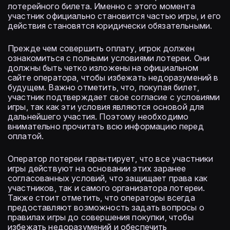
лотерейного билета. Именно с этого момента
участник официально становится частью игры, и его
действия становятся юридически обязательными.
Прежде чем совершить оплату, игрок должен
ознакомиться с полными условиями лотереи. Они
должны быть четко изложены на официальном
сайте оператора, чтобы избежать недоразумений в
будущем. Важно отметить, что, покупая билет,
участник подтверждает свое согласие с условиями
игры, так как эти условия являются основой для
дальнейшего участия. Поэтому необходимо
внимательно прочитать всю информацию перед
оплатой.
Оператор лотереи гарантирует, что все участники
игры действуют на основании этих заранее
согласованных условий, что защищает права как
участников, так и самого организатора лотереи.
Также стоит отметить, что операторы всегда
предоставляют возможность задать вопросы о
правилах игры до совершения покупки, чтобы
избежать недоразумений и обеспечить