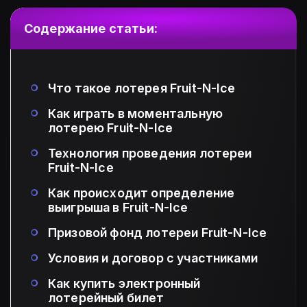
Содержание статьи:
Что такое лотерея Fruit-N-Ice
Как играть в моментальную
лотерею Fruit-N-Ice
Технология проведения лотереи
Fruit-N-Ice
Как происходит определение
выигрыша в Fruit-N-Ice
Призовой фонд лотереи Fruit-N-Ice
Условия и договор с участниками
Как купить электронный
лотерейный билет