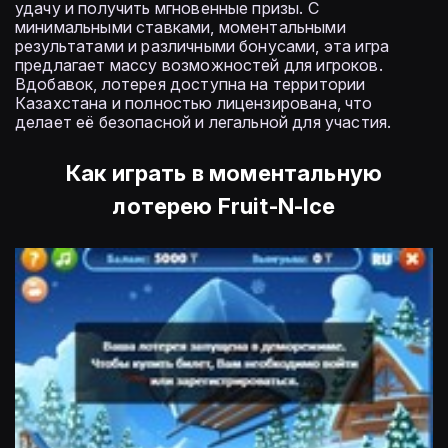
удачу и получить мгновенные призы. С
минимальными ставками, моментальными
результатами и различными бонусами, эта игра
предлагает массу возможностей для игроков.
Вдобавок, лотерея доступна на территории
Казахстана и полностью лицензирована, что
делает её безопасной и легальной для участия.
Как играть в моментальную
лотерею Fruit-N-Ice