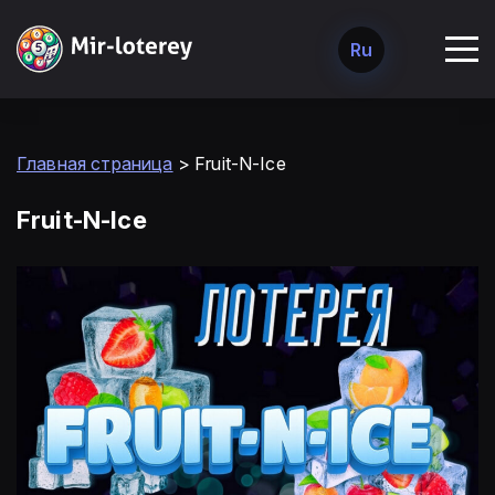
Ru
Главная страница
>
Fruit-N-Ice
Fruit-N-Ice