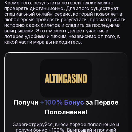
Кроме того, результаты лотереи также можно
проверять дистанционно. Для этого существует
специальный онлайн-сервис, который позволяет в
любое время проверять результаты, просматривать
историю своих билетов и следить за последними
выигрышами. Этот момент делает участие в
лотерее удобным и гибким, независимо от того, в
какой части мира вы находитесь.
Получи
+100% Бонус
за Первое
Пополнение!
Зарегистрируйся, внеси первое пополнение и
получи бонус +100%. Выигрывай и получай