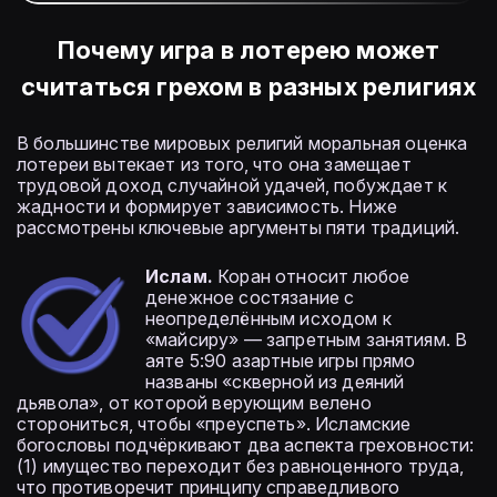
Почему игра в лотерею может
считаться грехом в разных религиях
В большинстве мировых религий моральная оценка
лотереи вытекает из того, что она замещает
трудовой доход случайной удачей, побуждает к
жадности и формирует зависимость. Ниже
рассмотрены ключевые аргументы пяти традиций.
Ислам.
Коран относит любое
денежное состязание с
неопределённым исходом к
«майсиру» — запретным занятиям. В
аяте 5:90 азартные игры прямо
названы «скверной из деяний
дьявола», от которой верующим велено
сторониться, чтобы «преуспеть». Исламские
богословы подчёркивают два аспекта греховности:
(1) имущество переходит без равноценного труда,
что противоречит принципу справедливого