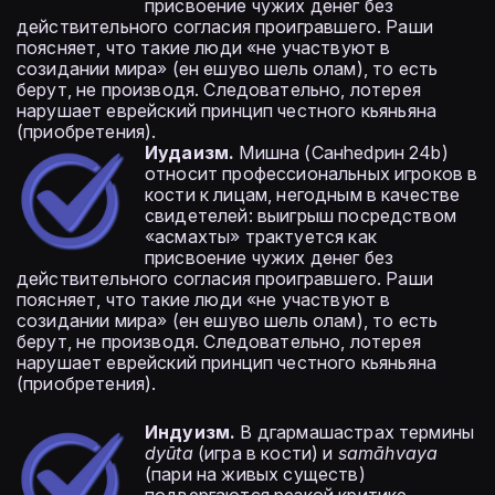
присвоение чужих денег без
действительного согласия проигравшего. Раши
поясняет, что такие люди «не участвуют в
созидании мира» (ен ешуво шель олам), то есть
берут, не производя. Следовательно, лотерея
нарушает еврейский принцип честного кьяньяна
(приобретения).
Иудаизм.
Мишна (Санhedрин 24b)
относит профессиональных игроков в
кости к лицам, негодным в качестве
свидетелей: выигрыш посредством
«асмахты» трактуется как
присвоение чужих денег без
действительного согласия проигравшего. Раши
поясняет, что такие люди «не участвуют в
созидании мира» (ен ешуво шель олам), то есть
берут, не производя. Следовательно, лотерея
нарушает еврейский принцип честного кьяньяна
(приобретения).
Индуизм.
В дгармашастрах термины
dyūta
(игра в кости) и
samāhvaya
(пари на живых существ)