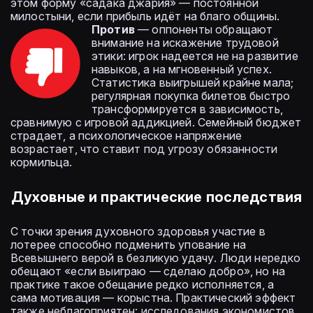
этом форму «садака джария» — постоянной
милостыни, если прибыль идёт на благо общины.
Против
— оппоненты обращают
внимание на искажение трудовой
этики: игрок надеется не на развитие
навыков, а на мгновенный успех.
Статистика выигрышей крайне мала;
регулярная покупка билетов быстро
трансформируется в зависимость,
сравнимую с игровой аддикцией. Семейный бюджет
страдает, а психологическое напряжение
возрастает, что ставит под угрозу обязанности
кормильца.
Духовные и практические последствия
С точки зрения духовного здоровья участие в
лотерее способно подменить упование на
Всевышнего верой в безликую удачу. Люди нередко
обещают «если выиграю — сделаю добро», но на
практике такое обещание редко исполняется, а
сама мотивация — корыстна. Практический эффект
также неблагоприятен: исследования экономистов