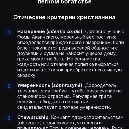
лёгком богатстве
Этические критерии христианина
Намерение (
intentio cordis
).
Согласно учению
Фомы Аквинского, моральный вес поступка
определяется прежде всего намерением. Если
билет покупается ради весёлой общности с
друзьями и сумма не наносит ущерба дому,
греха может не быть. Но если мотив —
жадность или отчаянная попытка выбраться
из долгов, поступок приобретает негативную
окраску.
Умеренность (
sōphrosynē
).
Добродетель
трезвомыслия требует, чтобы развлечение не
становилось страстью. Регулярная трата
семейного бюджета на тиражи
свидетельствует о потере умеренности.
Стewardship.
Концепт «домостроительства»
(οἰκονομία) подчеркивает, что деньги
принадлежат Богу и доверены человеку. Риск