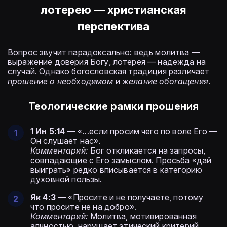
лотерею — христианская
перспектива
Вопрос звучит парадоксально: ведь молитва —
выражение доверия Богу, лотерея — надежда на
случай. Однако богословская традиция различает
прошение о необходимом
и
желание обогащения
.
Теологические рамки прошения
1 Ин 5:14
— «…если просим чего по воле Его —
Он слушает нас».
Комментарий:
Бог откликается на запросы,
совпадающие с Его замыслом. Просьба «дай
выиграть» редко вписывается в категорию
духовной пользы.
Як 4:3
— «Просите и не получаете, потому
что просите не на добро».
Комментарий:
Молитва, мотивированная
алчностью, нарушает этический критерий.