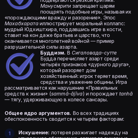
подвергаются резкой критике.
Манусмрити
запрещает царям
поощрять подобные игры, называя их
«порождающими вражду и разорение». Эпос
Махабхарата
иллюстрирует моральный коллапс:
мудрый Юдхиштхира, поддавшись игре в кости,
ставит на кон даже братьев и царство, что
оканчивается многолетней войной — пример
разрушительной силы азарта.
Буддизм.
В
Сигаловада-сутте
Будда перечисляет азарт среди
четырёх признаков «дурного друга»,
который разоряет дом
хозяйственный: игрок теряет время,
средства и уважение общины. Игра
рассматривается как нарушение «Правильных
средств к жизни» (
sammā-ājīva
) и порождает
tanhā
— тягу, удерживающую в колесе сансары.
Общее ядро аргументов.
Во всех традициях
обеспокоенность сводится к четырём факторам:
Искушение:
лотерея разжигает надежду на