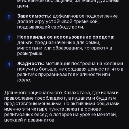
мгновенное обогащение, затмевая духовные
цели.
Зависимость:
дофаминовое подкрепление
делает игру устойчивой привычкой,
подрывающей свободу воли.
Неправильное использование средств:
деньги, предназначенные для семьи,
милостыни или образования, «сгорают» в
розыгрыше.
Жадность:
мотивация построена на желании
получить больше, не создавая ценности, что в
религиях приравнивается к алчности или
lobha
.
Для многонационального Казахстана, где ислам и
православие преобладают, а иудаизм и буддизм
представлены меньшими, но активными общинами,
именно эти четыре пункта лежат в основе
религиозных бесед о лотерее на уровне мечетей,
церквей и раввинатов.