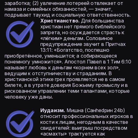
заработка; (2) увлечение лотереей отвлекает от
намаза и семейных обязанностей, — значит,
подрывает таухид и социальную ответственность.
Христианство.
Для большинства
христиан нет прямого библейского
запрета, но осуждается страсть к
«лёгким» деньгам. Соловиное
предупреждение звучит в Притчах
13:11: «Богатство, поспешно
приобретённое, уменьшится; а собирающееся
понемногу умножится». Апостол Павел в 1 Тим 6:10
называет любовь к деньгам «корнем всех зол»,
ведущим к отступничеству и страданиям. В
христианской этике грех проявляется не в самом
билете, а в утрате доверия Божьему промыслу и в
рискованном управлении теми талантами, которые
человеку уже даны.
Иудаизм.
Мишна (Санhedрин 24b)
относит профессиональных игроков в
кости к лицам, негодным в качестве
свидетелей: выигрыш посредством
«асмахты» трактуется как