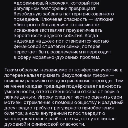
«дофаминовый крючок», который при
регулярном повторении превращает
безобидную забаву в паттерн рискованного
поведения. Ключевая опасность — иллюзия
«быстрого обогащения»: когнитивное
искажение заставляет преувеличивать
вероятность редкого события. Когда
надежда на джек-пот становится частью
финансовой стратегии семьи, лотерея
перестаёт быть развлечением и переходит
в сферу морально-духовных проблем.
Таким образом, независимо от конфессии участие в
лотерее нельзя признать безусловным грехом —
слишком различаются доктринальные подходы. Тем
не менее каждая традиция подчёркивает важность
умеренности, ответственности и отказа от веры в
лёгкие деньги. Игроку следует честно оценить свои
мотивы: стремление к помощи обществу и разумный
досуг редко требуют регулярного приобретения
билетов; а если внутренний голос твердит о
«последнем шансе разбогатеть», это уже сигнал
духовной и финансовой опасности.