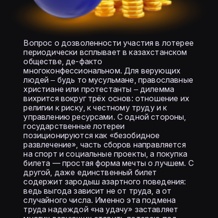
Вопрос о дозволенности участия в лотерее
периодически всплывает в казахстанском
обществе, де-факто
многоконфессиональном. Для верующих
людей ‒ будь то мусульмане, православные
христиане или протестанты ‒ дилемма
вихрится вокруг трёх основ: отношение их
религии к риску, к честному труду и к
управлению ресурсами. С одной стороны,
государственные лотереи
позиционируются как «безобидное
развлечение», часть сборов направляется
на спорт и социальные проекты, а покупка
билета — простая форма мечты о лучшем. С
другой, даже единственный билет
содержит зародыш азартного поведения:
ведь выгода зависит не от труда, а от
случайного числа. Именно эта подмена
труда надеждой «на удачу» заставляет