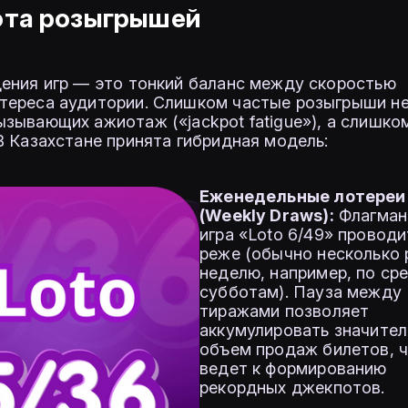
ота розыгрышей
ения игр — это тонкий баланс между скоростью
тереса аудитории. Слишком частые розыгрыши н
зывающих ажиотаж («jackpot fatigue»), а слишко
В Казахстане принята гибридная модель:
Еженедельные лотереи
(Weekly Draws):
Флагман
игра «Loto 6/49» провод
реже (обычно несколько 
неделю, например, по ср
субботам). Пауза между
тиражами позволяет
аккумулировать значите
объем продаж билетов, 
ведет к формированию
рекордных джекпотов.