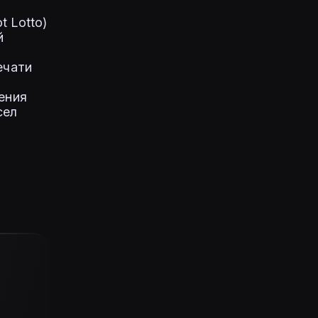
 Lotto)
й
ечати
ения
сел