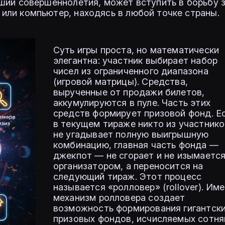
ший совершеннолетия, может вступить в борьбу 
или компьютер, находясь в любой точке страны.
Суть игры проста, но математически
элегантна: участник выбирает набор
чисел из ограниченного диапазона
(игровой матрицы). Средства,
вырученные от продажи билетов,
аккумулируются в пуле. Часть этих
средств формирует призовой фонд. Е
в текущем тираже никто из участнико
не угадывает полную выигрышную
комбинацию, главная часть фонда —
джекпот — не сгорает и не изымаетс
организатором, а переносится на
следующий тираж. Этот процесс
называется «ролловер» (rollover). Им
механизм ролловера создает
возможность формирования гигантск
призовых фондов, исчисляемых сотн