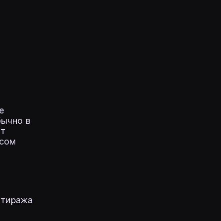
е
бычно в
ет
ссом
 тиража