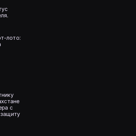
тус
ля.
т-лото:
а
тнику
ахстане
ера с
 защиту