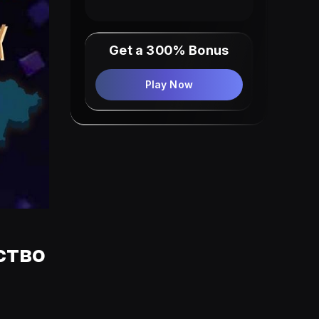
Get a 300% Bonus
Play Now
ство