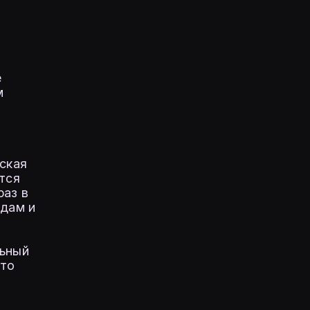
е
м
ская
ится
раз в
едам и
льный
что