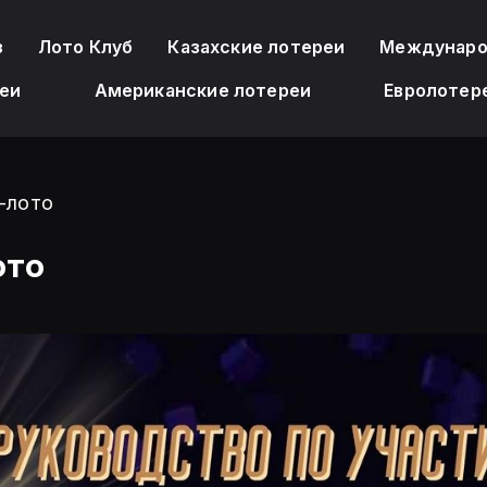
з
Лото Клуб
Казахские лотереи
Междунаро
еи
Американские лотереи
Евролотер
т-лото
ото