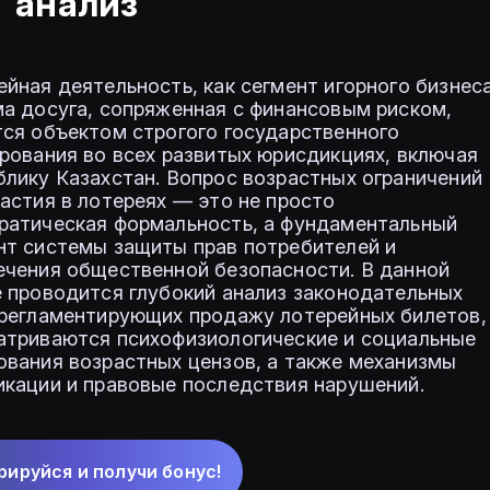
анализ
йная деятельность, как сегмент игорного бизнес
ма досуга, сопряженная с финансовым риском,
тся объектом строгого государственного
рования во всех развитых юрисдикциях, включая
блику Казахстан. Вопрос возрастных ограничений
астия в лотереях — это не просто
ратическая формальность, а фундаментальный
нт системы защиты прав потребителей и
ечения общественной безопасности. В данной
е проводится глубокий анализ законодательных
 регламентирующих продажу лотерейных билетов,
атриваются психофизиологические и социальные
ования возрастных цензов, а также механизмы
икации и правовые последствия нарушений.
рируйся и получи бонус!