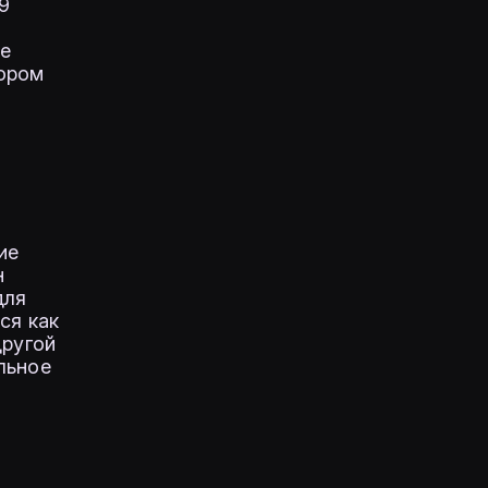
9
о
ие
тором
ие
н
для
ся как
другой
льное