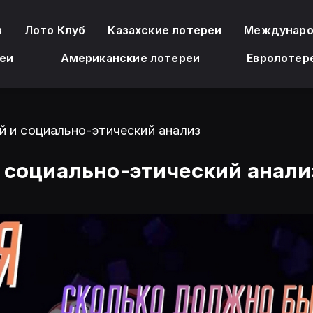
з
Лото Клуб
Казахские лотереи
Междунаро
еи
Американские лотереи
Евролотер
 и социально-этический анализ
 социально-этический анали