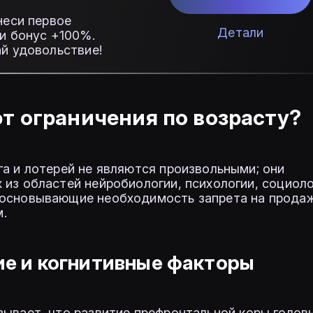
неси первое
Детали
и бонус +100%.
й удовольствие!
т ограничения по возрасту?
га и лотерей не являются произвольными; они
 из областей нейробиологии, психологии, социоло
босновывающие необходимость запрета на прода
.
е и когнитивные факторы
ывает, что развитие префронтальной коры голов