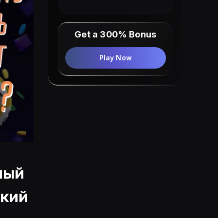
Get a 300% Bonus
Play Now
ный
ский