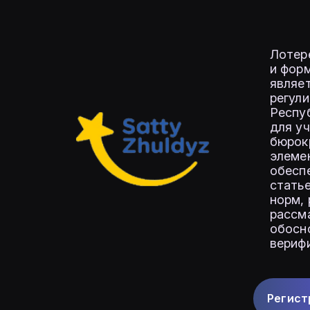
Лотере
и фор
являе
регули
Респу
для уч
бюрок
элеме
обесп
стать
норм,
рассм
обосн
вериф
Регист