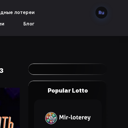
дные лотереи
Ru
еи
Блог
з
Popular Lotto