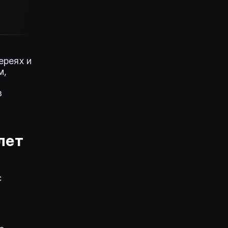
ереях и
м,
в
лет
с