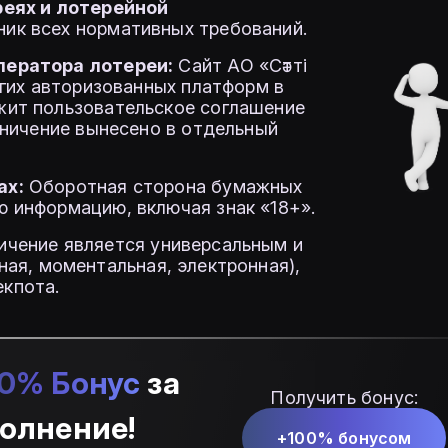
реях и лотерейной
ик всех нормативных требований.
ператора лотереи:
Сайт АО «Сәтті
угих авторизованных платформ в
жит пользовательское соглашение
аничение вынесено в отдельный
ах:
Оборотная сторона бумажных
 информацию, включая знак «18+».
ичение является универсальным и
ная, моментальная, электронная),
екпота.
0% Бонус
за
Получить бонус:
олнение!
+100% бонусом