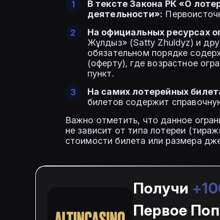
В тексте Закона РК «О лоте
деятельности»:
Первоисточн
На официальных ресурсах о
Жұлдыз» (Satty Zhuldyz) и др
обязательном порядке содер
(оферту), где возрастное огр
пункт.
На самих лотерейных билет
билетов содержит справочную
Важно отметить, что данное огран
не зависит от типа лотереи (тираж
стоимости билета или размера дж
Получи
+10
Первое Поп