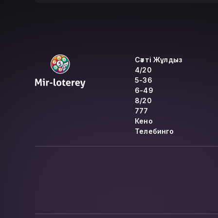
Сәтті Жұлдыз
4/20
5-36
6-49
8/20
777
Кено
Телебинго