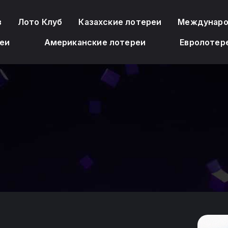
з
Лото Клуб
Казахские лотереи
Междунаро
еи
Американские лотереи
Евролотер