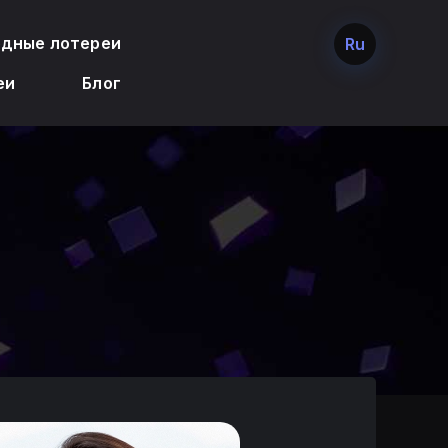
дные лотереи
Ru
еи
Блог