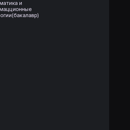
матика и
мацционные
огии(бакалавр)