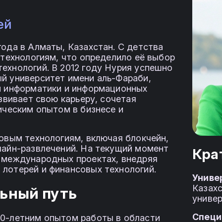
ей
года в Алматы, Казахстан. С детства
 технологиям, что определило её выбор
ехнологий. В 2012 году Нурия успешно
й университет имени аль-Фараби,
ти информатики и информационных
азвивает свою карьеру, сочетая
ическим опытом в бизнесе и
довым технологиям, включая блокчейн,
лайн-развлечений. На текущий момент
Кра
в международных проектах, внедряя
лотерей и финансовых технологий.
Униве
Казах
ьный путь
униве
Специ
10-летним опытом работы в области