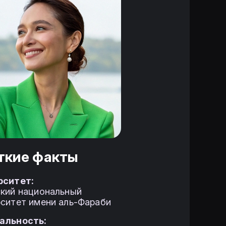
ткие факты
рситет:
ский национальный
рситет имени аль-Фараби
альность: