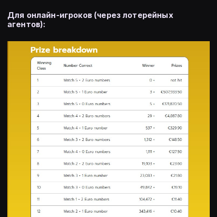
Для онлайн-игроков (через лотерейных
агентов):