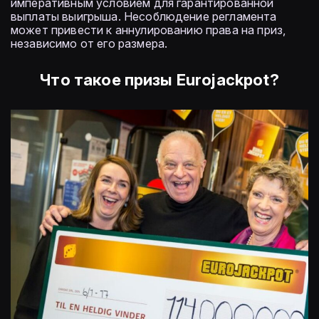
императивным условием для гарантированной
выплаты выигрыша. Несоблюдение регламента
может привести к аннулированию права на приз,
независимо от его размера.
Что такое призы Eurojackpot?