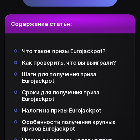
Содержание статьи:
Что такое призы Eurojackpot?
Как проверить, что вы выиграли?
Шаги для получения приза
Eurojackpot
Сроки для получения приза
Eurojackpot
Налоги на призы Eurojackpot
Особенности получения крупных
призов Eurojackpot