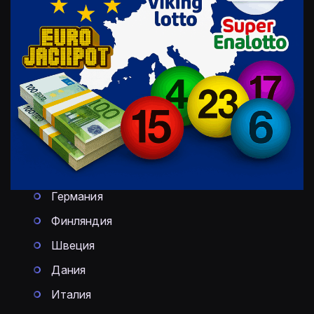
Германия
Финляндия
Швеция
Дания
Италия