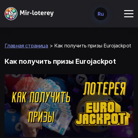
Ru
Главная страница
>
Как получить призы Eurojackpot
Как получить призы Eurojackpot