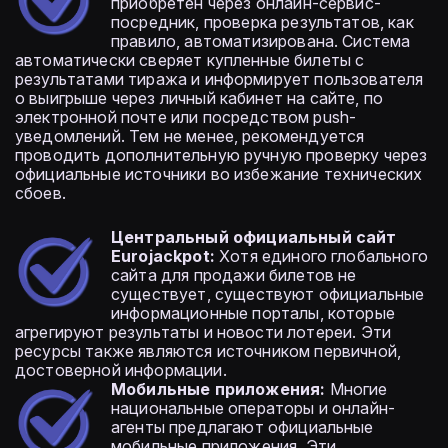
приобретен через онлайн-сервис-
посредник, проверка результатов, как
правило, автоматизирована. Система
автоматически сверяет купленные билеты с
результатами тиража и информирует пользователя
о выигрыше через личный кабинет на сайте, по
электронной почте или посредством push-
уведомлений. Тем не менее, рекомендуется
проводить дополнительную ручную проверку через
официальные источники во избежание технических
сбоев.
Центральный официальный сайт
Eurojackpot:
Хотя единого глобального
сайта для продажи билетов не
существует, существуют официальные
информационные порталы, которые
агрегируют результаты и новости лотереи. Эти
ресурсы также являются источником первичной,
достоверной информации.
Мобильные приложения:
Многие
национальные операторы и онлайн-
агенты предлагают официальные
мобильные приложения. Эти