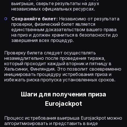
выигрыше, сверьте результаты на двух
независимых официальных ресурсах.
Сохраняйте билет:
Независимо от результата
проверки, физический билет является
единственным доказательством вашего права
на приз и должен храниться в безопасности до
завершения всех процедур.
Проверку билета следует осуществлять
незамедлительно после проведения тиража,
который проходит каждый вторник и пятницу в
Хельсинки, Финляндия. Это позволит своевременно
инициировать процедуру истребования приза и
избежать риска пропуска установленных сроков.
Шаги для получения приза
Eurojackpot
Процесс истребования выигрыша Eurojackpot можно
алгоритмизировать и представить в виде