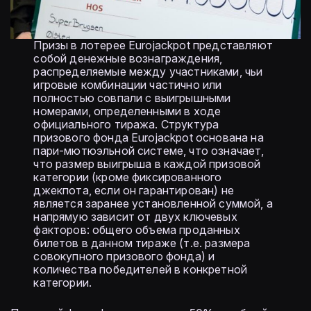
Призы в лотерее Eurojackpot представляют
собой денежные вознаграждения,
распределяемые между участниками, чьи
игровые комбинации частично или
полностью совпали с выигрышными
номерами, определенными в ходе
официального тиража. Структура
призового фонда Eurojackpot основана на
пари-мютюэльной системе, что означает,
что размер выигрыша в каждой призовой
категории (кроме фиксированного
джекпота, если он гарантирован) не
является заранее установленной суммой, а
напрямую зависит от двух ключевых
факторов: общего объема проданных
билетов в данном тираже (т.е. размера
совокупного призового фонда) и
количества победителей в конкретной
категории.