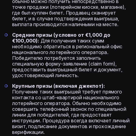
обычно можно получить непосредственно в
точке продажи (лотерейном киоске, магазине),
где был куплен билет. Продавец сканирует
билет, и в случае подтверждения выигрыша,
выплата производится наличными на месте.
Средние призы (условно от €1,000 до
€100,000):
Для получения таких сумм
необходимо обратиться в региональный офис
национального лотерейного оператора.
Победителю потребуется заполнить
специальную форму-заявление (claim form),
предоставить выигрышный билет и документ,
удостоверяющий личность.
Крупные призы (включая джекпот):
Получение таких выигрышей требует прямого
контакта со штаб-квартирой национального
лотерейного оператора. Обычно необходимо
совершить телефонный звонок по специальной
линии для победителей, где предоставят
инструкции. Процедура всегда включает личный
визит, подписание документов и прохождение
верификации.