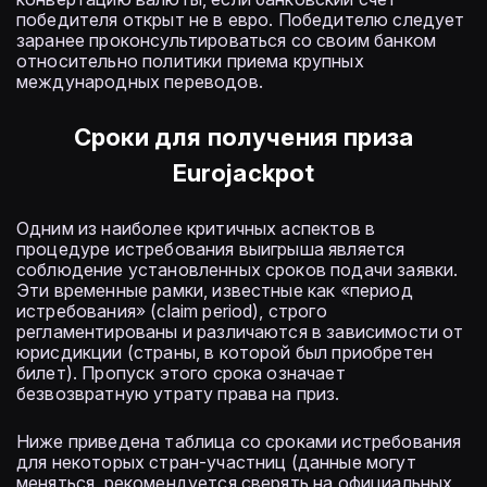
победителя открыт не в евро. Победителю следует
заранее проконсультироваться со своим банком
относительно политики приема крупных
международных переводов.
Сроки для получения приза
Eurojackpot
Одним из наиболее критичных аспектов в
процедуре истребования выигрыша является
соблюдение установленных сроков подачи заявки.
Эти временные рамки, известные как «период
истребования» (claim period), строго
регламентированы и различаются в зависимости от
юрисдикции (страны, в которой был приобретен
билет). Пропуск этого срока означает
безвозвратную утрату права на приз.
Ниже приведена таблица со сроками истребования
для некоторых стран-участниц (данные могут
меняться, рекомендуется сверять на официальных