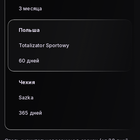
3 месяца
Польша
Totalizator Sportowy
60 дней
Чехия
Sazka
365 дней