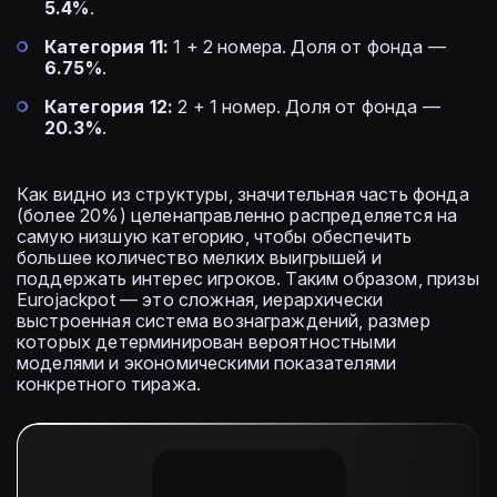
5.4%
.
Категория 11:
1 + 2 номера. Доля от фонда —
6.75%
.
Категория 12:
2 + 1 номер. Доля от фонда —
20.3%
.
Как видно из структуры, значительная часть фонда
(более 20%) целенаправленно распределяется на
самую низшую категорию, чтобы обеспечить
большее количество мелких выигрышей и
поддержать интерес игроков. Таким образом, призы
Eurojackpot — это сложная, иерархически
выстроенная система вознаграждений, размер
которых детерминирован вероятностными
моделями и экономическими показателями
конкретного тиража.