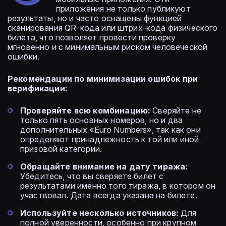
приложения не только публикуют
результаты, но и часто оснащены функцией
сканирования QR-кода или штрих-кода физического
билета, что позволяет провести проверку
мгновенно и с минимальным риском человеческой
ошибки.
Рекомендации по минимизации ошибок при
верификации:
Проверяйте всю комбинацию:
Сверяйте не
только пять основных номеров, но и два
дополнительных «Euro Numbers», так как они
определяют принадлежность к той или иной
призовой категории.
Обращайте внимание на дату тиража:
Убедитесь, что вы сверяете билет с
результатами именно того тиража, в котором он
участвовал. Дата всегда указана на билете.
Используйте несколько источников:
Для
полной уверенности, особенно при крупном