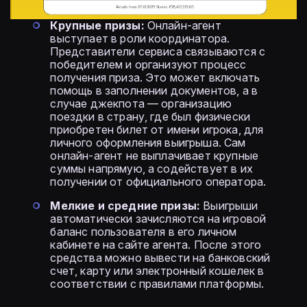
Крупные призы:
Онлайн-агент
выступает в роли координатора.
Представители сервиса связываются с
победителем и организуют процесс
получения приза. Это может включать
помощь в заполнении документов, а в
случае джекпота — организацию
поездки в страну, где был физически
приобретен билет от имени игрока, для
личного оформления выигрыша. Сам
онлайн-агент не выплачивает крупные
суммы напрямую, а содействует в их
получении от официального оператора.
Мелкие и средние призы:
Выигрыши
автоматически зачисляются на игровой
баланс пользователя в его личном
кабинете на сайте агента. После этого
средства можно вывести на банковский
счет, карту или электронный кошелек в
соответствии с правилами платформы.