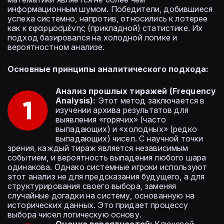
информационным шумом. Победители, добившиеся
успеха системно, напротив, относились к лотерее
как к εφαρμοσμένης (прикладной) статистике. Их
подход базировался на холодной логике и
вероятностном анализе.
Основные принципы аналитического подхода:
Анализ прошлых тиражей (Frequency
Analysis):
Этот метод заключается в
изучении архива результатов для
выявления «горячих» (часто
выпадающих) и «холодных» (редко
выпадающих) чисел. С научной точки
зрения, каждый тираж является независимым
событием, и вероятность выпадения любого шара
одинакова. Однако системные игроки используют
этот анализ не для предсказания будущего, а для
структурирования своего выбора, заменяя
случайные догадки на систему, основанную на
исторических данных. Это придает процессу
выбора чисел логическую основу.