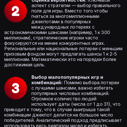
Оценка вероятностей:
Ключевой
аспект стратегии — выбор правильного
поля для игры. Вместо того чтобы
гнаться за многомиллионными
джекпотами в популярных
международных лотереях с
астрономическими шансами (например, 1 к 300
миллионам), стратегические игроки часто
фокусируются на менее конкурентных играх.
Региональные или национальные лотереи с меньшим
призовым фондом могут предлагать шансы 1 к 2-5
миллионам. Математически это на порядки более
достижимая цель.
Выбор малопопулярных игр и
комбинаций:
Помимо выбора лотереи
с лучшими шансами, важно избегать
популярных числовых комбинаций.
Огромное количество людей
использует даты (числа от 1 до 31), что
приводит к тому, что в случае выигрыша такой
комбинации джекпот делится на большое число
победителей. Аналитический подход предписывает
использовать весь диапазон чисел и избегать